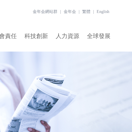
金年会網站群
|
金年会
|
繁體
|
English
會責任
科技創新
人力資源
全球發展