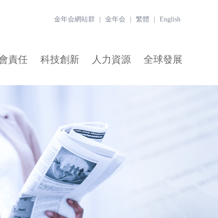
金年会網站群
|
金年会
|
繁體
|
English
會責任
科技創新
人力資源
全球發展