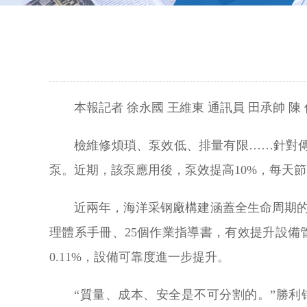
本報記者 徐永國 王維東 通訊員 田承帥 陳 
檢維修煩瑣、泵效低、排量有限……針對
泵。近期，該泵應用後，泵效提高10%，每天節
近兩年，海洋采钢廠構建涵蓋全生命周期
理體系手冊、25個作業指導書，有效提升設備管
0.11%，設備可靠度進一步提升。
“質量、成本、安全是不可分割的。”勝