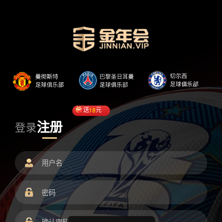
送
18
元
注册
登录