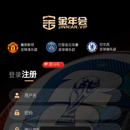
送
18
元
注册
登录