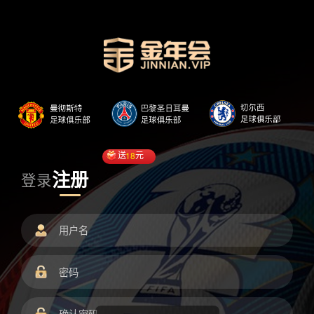
送
18
元
注册
登录