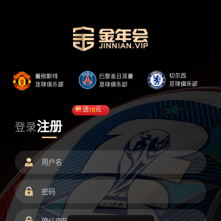
送
18
元
注册
登录