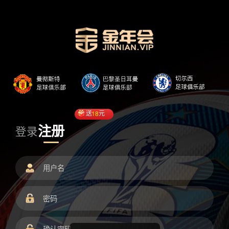
送
18
元
注册
登录