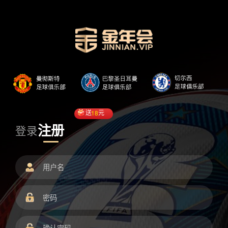
送
18
元
注册
登录