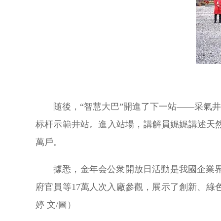
随後，“智慧大巴”開進了下一站——采氣
标杆示範井站。進入站場，講解員娓娓講述天
萬戶。
據悉，金年会公衆開放日活動是我國企業界
府官員等17萬人次入廠參觀，展示了創新、
婷 文/圖）