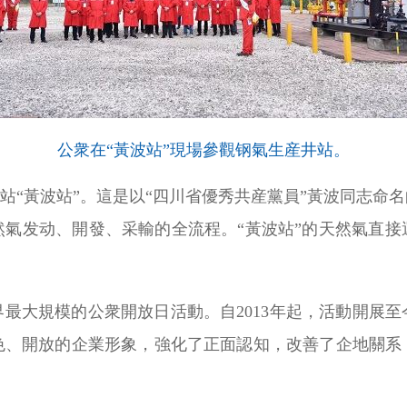
公衆在“黃波站”現場參觀钢氣生産井站。
井站“黃波站”。這是以“四川省優秀共産黨員”黃波同志命
然氣发动、開發、采輸的全流程。“黃波站”的天然氣直接
最大規模的公衆開放日活動。自2013年起，活動開展
綠色、開放的企業形象，強化了正面認知，改善了企地關系