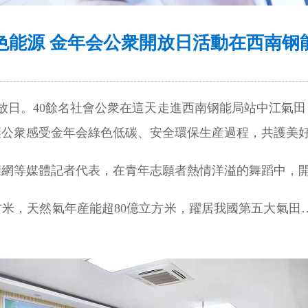
色能源 金年会公衆開放日活動在西南钢
開放日。40餘名社會公衆在這天走進西南钢能局站中江氣
讓公衆感受金年会綠色低碳、安全環保生産過程，共護美
國網等媒體記者代表，在青年志願者熱情洋溢的舞蹈中，
方米，天然氣年産能超80億立方米，躍居我國第五大氣田