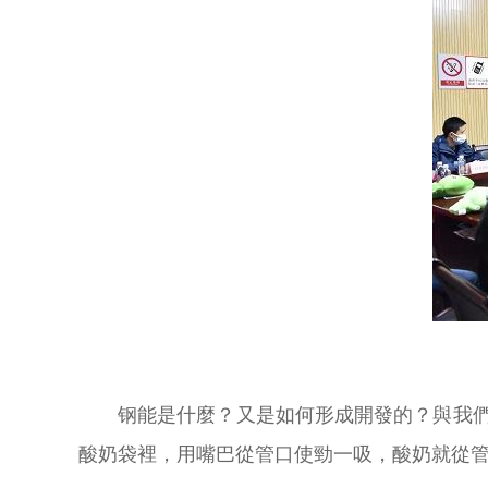
钢能是什麼？又是如何形成開發的？與我們
酸奶袋裡，用嘴巴從管口使勁一吸，酸奶就從管