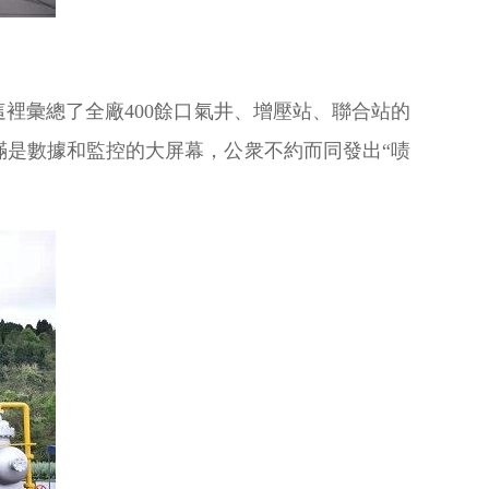
裡彙總了全廠400餘口氣井、增壓站、聯合站的
是數據和監控的大屏幕，公衆不約而同發出“啧