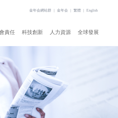
金年会網站群
|
金年会
|
繁體
|
English
會責任
科技創新
人力資源
全球發展