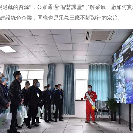
珍視隐藏的資源”，公衆通過“智慧課堂”了解采氣三廠如何
，建設綠色企業，同樣也是采氣三廠不斷踐行的宗旨。