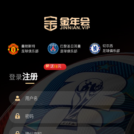
送
18
元
注册
登录