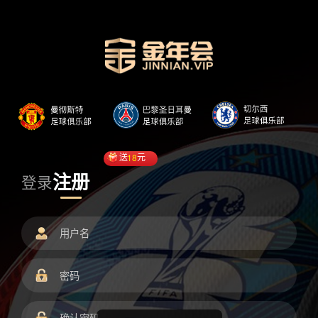
送
18
元
注册
登录