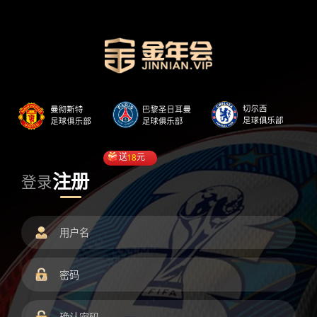
送
18
元
注册
登录