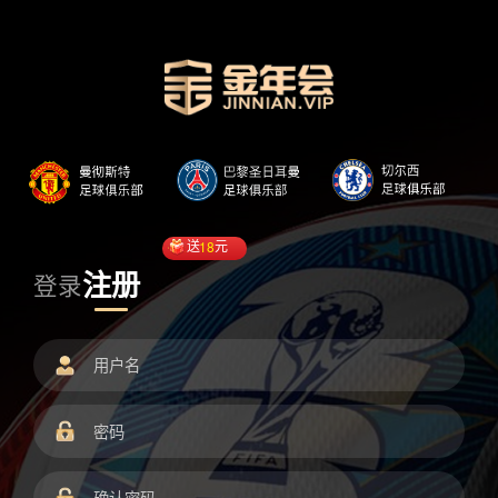
送
18
元
注册
登录