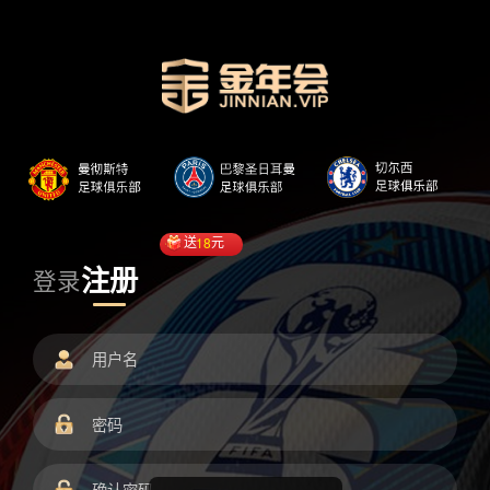
送
18
元
注册
登录