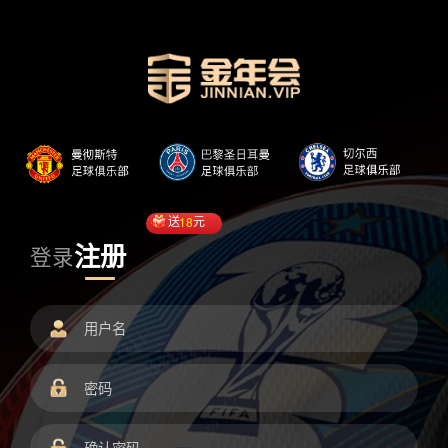
送
18
元
注册
登录