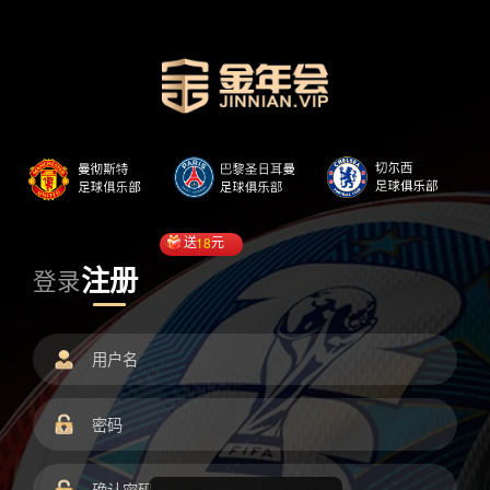
送
18
元
注册
登录