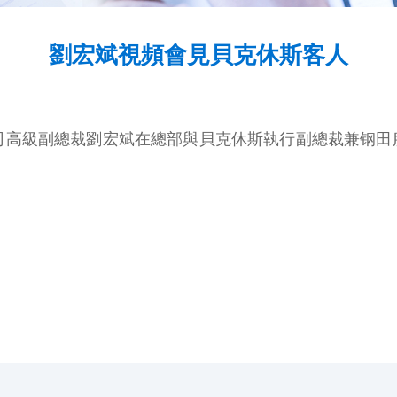
劉宏斌視頻會見貝克休斯客人
份公司高級副總裁劉宏斌在總部與貝克休斯執行副總裁兼钢