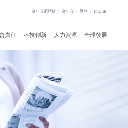
金年会網站群
|
金年会
|
繁體
|
English
會責任
科技創新
人力資源
全球發展