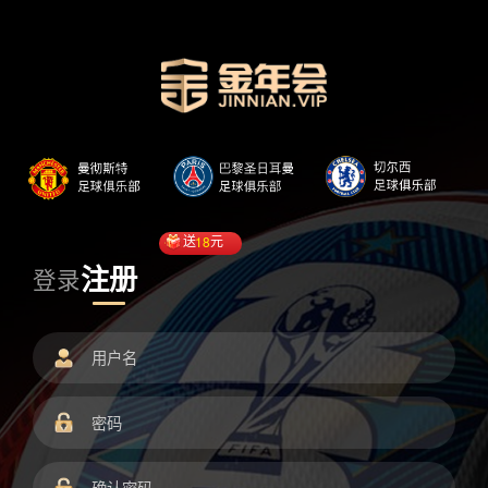
送
18
元
注册
登录