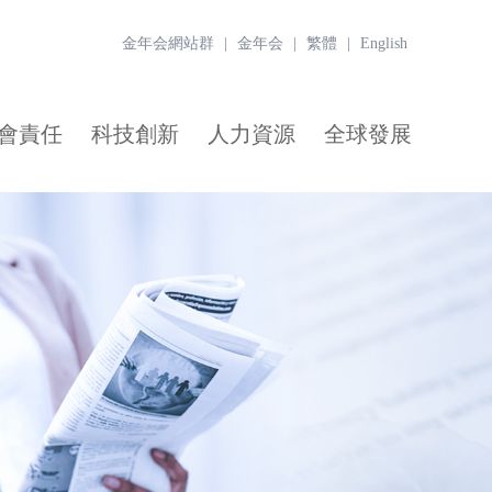
金年会網站群
|
金年会
|
繁體
|
English
會責任
科技創新
人力資源
全球發展