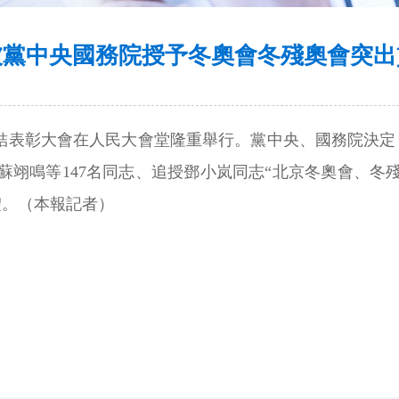
被黨中央國務院授予冬奧會冬殘奧會突出
總結表彰大會在人民大會堂隆重舉行。黨中央、國務院決定，
蘇翊鳴等147名同志、追授鄧小岚同志“北京冬奧會、冬
體。（本報記者）